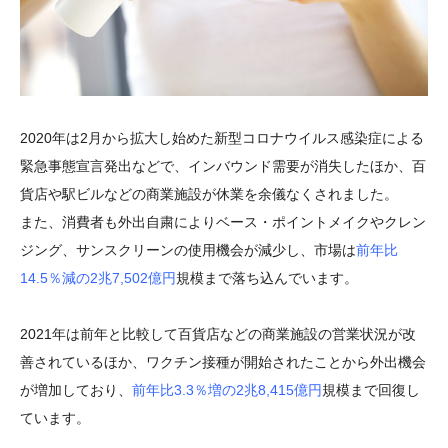
2020年は2月から拡大し始めた新型コロナウイルス感染症による
緊急事態宣言発出などで、インバウンド需要が消失したほか、百
貨店や駅ビルなどの商業施設が休業を余儀なくされました。
また、消費者も外出自粛によりベース・ポイントメイクやクレン
ジング、サンスクリーンの使用機会が減少し、市場は
前年比
14.5％減の2兆7,502億円
規模まで落ち込んでいます。
2021年は前年と比較して百貨店などの商業施設の営業状況が改
善されているほか、ワクチン接種が開始されたことから外出機会
が増加しており、
前年比3.3％増の2兆8,415億円
規模まで回復し
ています。