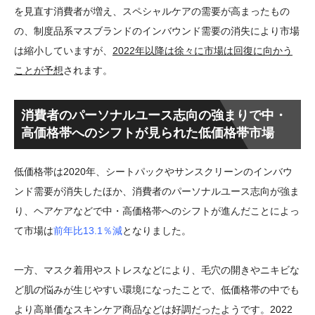
を見直す消費者が増え、スペシャルケアの需要が高まったもの
の、制度品系マスブランドのインバウンド需要の消失により市場
は縮小していますが、
2022年以降は徐々に市場は回復に向かう
ことが予想
されます。
消費者のパーソナルユース志向の強まりで中・
高価格帯へのシフトが見られた低価格帯市場
低価格帯は2020年、シートパックやサンスクリーンのインバウ
ンド需要が消失したほか、消費者のパーソナルユース志向が強ま
り、ヘアケアなどで中・高価格帯へのシフトが進んだことによっ
て市場は
前年比13.1％減
となりました。
一方、マスク着用やストレスなどにより、毛穴の開きやニキビな
ど肌の悩みが生じやすい環境になったことで、低価格帯の中でも
より高単価なスキンケア商品などは好調だったようです。2022