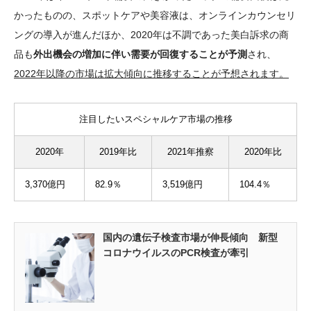
かったものの、スポットケアや美容液は、オンラインカウンセリ
ングの導入が進んだほか、2020年は不調であった美白訴求の商
品も
外出機会の増加に伴い需要が回復することが予測
され、
2022年以降の市場は拡大傾向に推移することが予想されます。
注目したいスペシャルケア市場の推移
2020年
2019年比
2021年推察
2020年比
3,370億円
82.9％
3,519億円
104.4％
国内の遺伝子検査市場が伸長傾向 新型
コロナウイルスのPCR検査が牽引