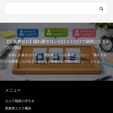
【広告費ゼロ】隠れ家サロンが口コミだけで満席になる3
家
つの理由
メニュー
エステ開業の手引き
業務用エステ機器