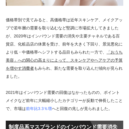
価格帯別で見てみると、高価格帯は近年スキンケア、メイクアッ
プで若年層の需要を取り込むなど堅調に市場拡大してきました
が、2020年はインバウンド需要の消失や主要チャネルである百
貨店、化粧品店の休業を受け、前年を大きく下回り、景況悪化に
より低・中価格帯へシフトする品目もみられた一方で、
「おうち
美容」への関心の高まりによって、スキンケアやヘアケアの予算
を増やす消費者
もみられ、新たな需要を取り込んだ傾向が見られ
ました。
2021年はインバウンド需要の回復はなかったものの、ポイント
メイクなど前年に大幅縮小したカテゴリーが反動で伸長したこと
で、市場は
前年比3.3％増
へと回復の兆しが見られました。
制度品系マスブランドのインバウンド需要消失