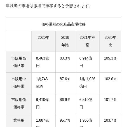
年以降の市場は微増で推移すると予想されます。
価格帯別の化粧品市場推移
2020年
2019
2021年推
2020年
年比
察
比
市販用高
8,463億
80,3％
8,914億
105.3％
価格帯
円
円
市販用中
1兆743
87.6％
1兆 1,026
102.6％
価格帯
億円
億円
市販用低
6,410億
86.9％
6,519億
101.7％
価格帯
円
円
業務用
1,887億
95.7％
1,956億
103.7％