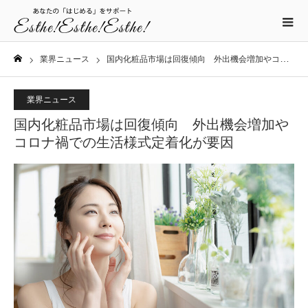
業界ニュース
国内化粧品市場は回復傾向 外出機会増加やコロナ禍での生活様式定着化が要因
ホーム
業界ニュース
国内化粧品市場は回復傾向 外出機会増加や
コロナ禍での生活様式定着化が要因