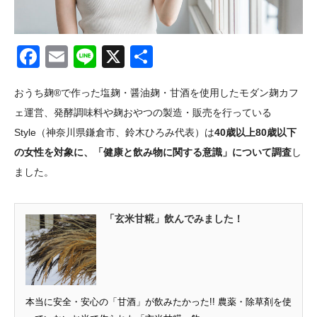
Facebook
Email
Line
X
共
有
おうち麹®️で作った塩麹・醤油麹・甘酒を使用したモダン麹カフ
ェ運営、発酵調味料や麹おやつの製造・販売を行っている
Style（神奈川県鎌倉市、鈴木ひろみ代表）は
40歳以上80歳以下
の女性を対象に、「健康と飲み物に関する意識」について調査
し
ました。
「玄米甘糀」飲んでみました！
本当に安全・安心の「甘酒」が飲みたかった!! 農薬・除草剤を使