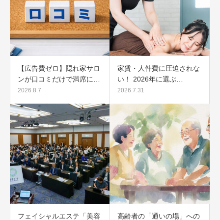
【広告費ゼロ】隠れ家サロ
家賃・人件費に圧迫されな
ンが口コミだけで満席に…
い！ 2026年に選ぶ…
2026.8.7
2026.7.31
フェイシャルエステ「美容
高齢者の「通いの場」への