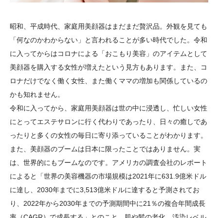
昭和、平成時代、家庭用美顔器はまだまだ贅沢品。外観を見ても
「何なのかわからない」と言われることが多い時代でした。令和
に入ってからはコロナによる「おこもり美容」のアイテムとして
美顔器を購入する女性が増えたという見方もあります。また、コ
ロナだけでなく働く女性、また働くママの増加も関係しているの
かも知れません。
令和に入ってから、家庭用美顔器は世の中に浸透し、忙しい女性
にとってエステサロンに行く代わりであったり、日々の癒しであ
ったりと多くの女性の毎日に寄り添っていることがわかります。
また、美顔器のブームは日本に限ったことではありません。実
は、世界的にもブームなのです。アメリカの調査会社のレポート
によると「世界の美容機器の市場規模は2021年に631.9億米ドル
に達し、2030年までに3,513億米ドルに達すると予測されてお
り、2022年から2030年までの予測期間中に21％の複合年間成長
率（CAGR）で成長する」とのこと。肌や髪の老化、汚染レベル