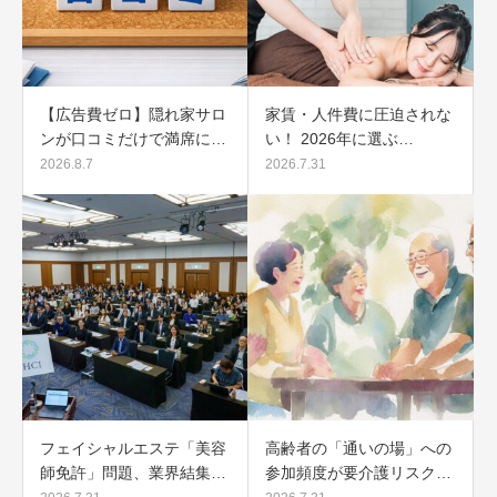
【広告費ゼロ】隠れ家サロ
家賃・人件費に圧迫されな
ンが口コミだけで満席に…
い！ 2026年に選ぶ…
2026.8.7
2026.7.31
フェイシャルエステ「美容
高齢者の「通いの場」への
師免許」問題、業界結集…
参加頻度が要介護リスク…