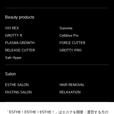
Beauty products
VIO REX
Suisonia
GROTTY R
Celldrive Pro
PLASMA GROWTH
FORCE CUTTER
RELEASE CUTTER
GROTTY PRO
Salir Hyper
Salon
ESTHE SALON
HAIR REMOVAL
FASTING SALON
RELAXATION
「ESTHE！ESTHE！ESTHE！」はエステを開業・運営する方の