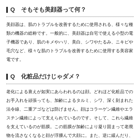
Q そもそも美顔器って何？
美顔器は、肌のトラブルを改善するために使用される、様々な種
類の機器の総称です。一般的に、美顔器は自宅で使える小型の電
子機器であり、肌のキメやハリ、美白、シワやたるみ、ニキビや
毛穴など、様々な肌のトラブルを改善するために使用する美容家
電です。
Q 化粧品だけじゃダメ？
老化による衰えが如実にあらわれるのは顔。どれほど化粧品での
お手入れを頑張っても、加齢によるタルミ、シワ、深く刻まれた
法令線、二重アゴなどは防げません。顔はコラーゲン繊維やエラ
スチン繊維によって支えられているのです。そして、これら繊維
を支えているのが筋膜。この筋膜が加齢により凝り固まって老廃
物を流さなくなると顔が浮腫んで大顔に。また、逆に緩んだり、