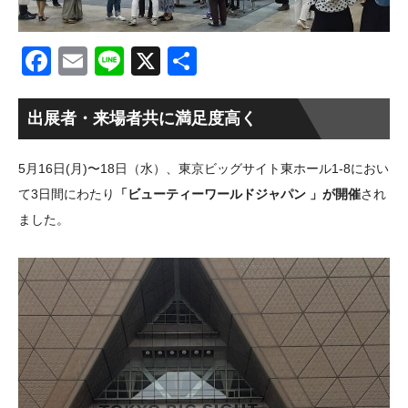
Facebook
Email
Line
X
共
有
出展者・来場者共に満足度高く
5月16日(月)〜18日（水）、東京ビッグサイト東ホール1-8におい
て3日間にわたり
「ビューティーワールドジャパン 」が開催
され
ました。