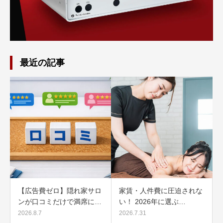
最近の記事
【広告費ゼロ】隠れ家サロ
家賃・人件費に圧迫されな
ンが口コミだけで満席に…
い！ 2026年に選ぶ…
2026.8.7
2026.7.31