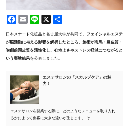
Facebook
Email
Line
X
共
有
日本メナード化粧品と名古屋大学が共同で、
フェイシャルエステ
が脳活動に与える影響を解析したところ、施術が海馬・島皮質・
吻側前頭皮質を活性化し、心地よさやストレス軽減につながると
いう実験結果
を公表しました。
エステサロンの「スカルプケア」の魅
力！
エステサロンを開業する際に、どのようなメニューを取り入れ
るかによって集客に大きな違いが生じます。 そ...