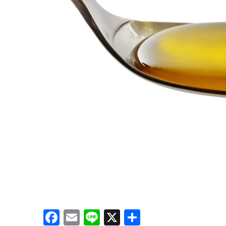
Facebook
Email
Line
X
共