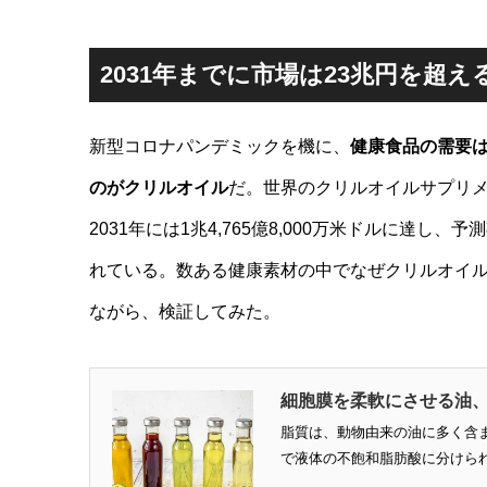
有
2031年までに市場は23兆円を超え
新型コロナパンデミックを機に、
健康食品の需要
のがクリルオイル
だ。世界のクリルオイルサプリメン
2031年には1兆4,765億8,000万米ドルに達し、予
れている。数ある健康素材の中でなぜクリルオイ
ながら、検証してみた。
細胞膜を柔軟にさせる油
脂質は、動物由来の油に多く含
で液体の不飽和脂肪酸に分けられま