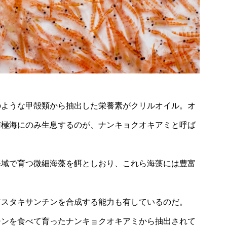
のような甲殻類から抽出した栄養素がクリルオイル。オ
南極海にのみ生息するのが、ナンキョクオキアミと呼ば
海域で育つ微細海藻を餌としおり、これら海藻には豊富
アスタキサンチンを合成する能力も有しているのだ。
チンを食べて育ったナンキョクオキアミから抽出されて