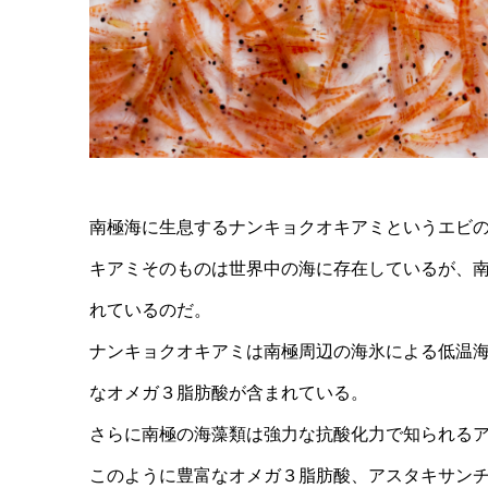
南極海に生息するナンキョクオキアミというエビ
キアミそのものは世界中の海に存在しているが、
れているのだ。
ナンキョクオキアミは南極周辺の海氷による低温
なオメガ３脂肪酸が含まれている。
さらに南極の海藻類は強力な抗酸化力で知られる
このように豊富なオメガ３脂肪酸、アスタキサン