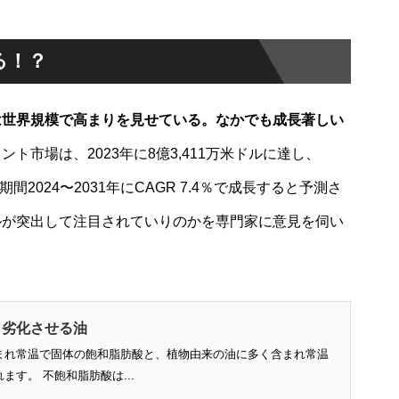
る！？
は世界規模で高まりを見せている。なかでも成長著しい
ト市場は、2023年に8億3,411万米ドルに達し、
測期間2024〜2031年にCAGR 7.4％で成長すると予測さ
ルが突出して注目されていりのかを専門家に意見を伺い
、劣化させる油
まれ常温で固体の飽和脂肪酸と、植物由来の油に多く含まれ常温
す。 不飽和脂肪酸は...