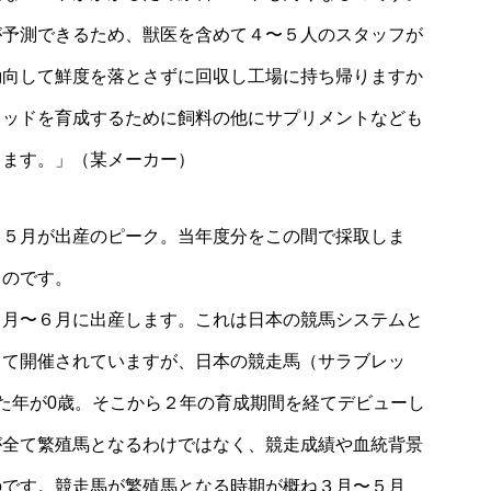
が予測できるため、獣医を含めて４〜５人のスタッフが
動向して鮮度を落とさずに回収し工場に持ち帰りますか
レッドを育成するために飼料の他にサプリメントなども
ります。」（某メーカー）
、５月が出産のピーク。当年度分をこの間で採取しま
るのです。
１月〜６月に出産します。これは日本の競馬システムと
して開催されていますが、日本の競走馬（サラブレッ
た年が0歳。そこから２年の育成期間を経てデビューし
が全て繁殖馬となるわけではなく、競走成績や血統背景
のです。競走馬が繁殖馬となる時期が概ね３月〜５月