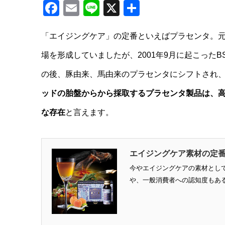
Facebook
Email
Line
X
共
有
「エイジングケア」の定番といえばプラセンタ。
場を形成していましたが、2001年9月に起こった
の後、豚由来、馬由来のプラセンタにシフトされ
ッドの胎盤からから採取するプラセンタ製品は、
な存在
と言えます。
エイジングケア素材の定
今やエイジングケアの素材とし
や、一般消費者への認知度もある