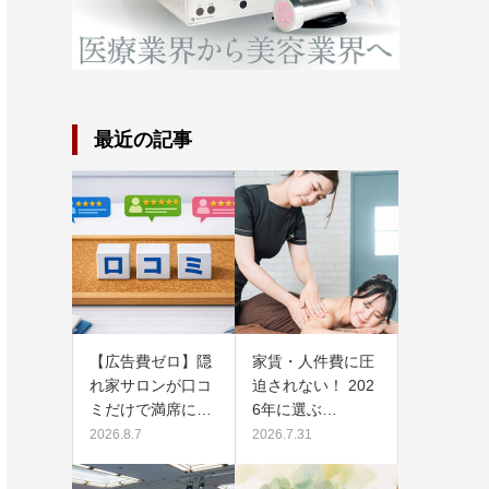
最近の記事
【広告費ゼロ】隠
家賃・人件費に圧
れ家サロンが口コ
迫されない！ 202
ミだけで満席に…
6年に選ぶ…
2026.8.7
2026.7.31