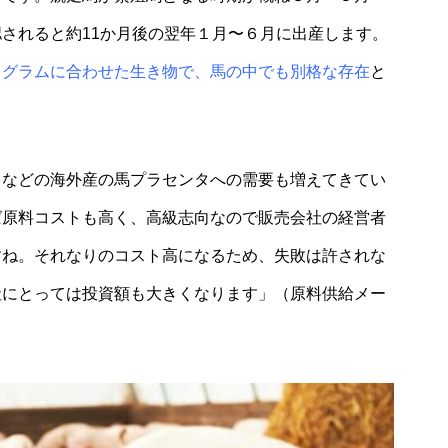
されると約11か月後の翌年１月〜６月に出産します。
ログラムに合わせた生き物で、馬の中でも別格な存在
と
）などの海外産の馬プラセンタへの需要も増えてきてい
ば原料コストも高く、高級志向なので販売会社の経営者
すね。それなりのコスト高になるため、失敗は許されな
社にとっては投資額も大きくなります」（原料供給メー