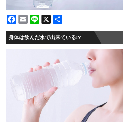
Facebook
Email
Line
X
共
有
身体は飲んだ水で出来ている!?