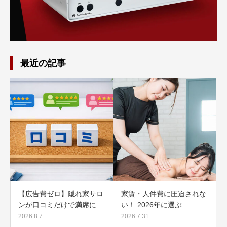
最近の記事
【広告費ゼロ】隠れ家サロ
家賃・人件費に圧迫されな
ンが口コミだけで満席に…
い！ 2026年に選ぶ…
2026.8.7
2026.7.31