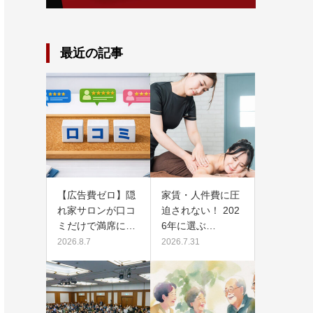
最近の記事
【広告費ゼロ】隠
家賃・人件費に圧
れ家サロンが口コ
迫されない！ 202
ミだけで満席に…
6年に選ぶ…
2026.8.7
2026.7.31