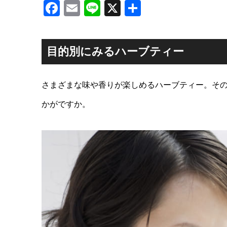
Facebook
Email
Line
X
共
有
目的別にみるハーブティー
さまざまな味や香りが楽しめるハーブティー。そ
かがですか。