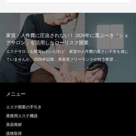
件費に圧迫されない！ 2026年に選ぶべき「シェ
フェイ
ン」を活用したローリスク開業
策提言
メニュー
エステ開業の手引き
業務用エステ機器
美容商材
資格取得