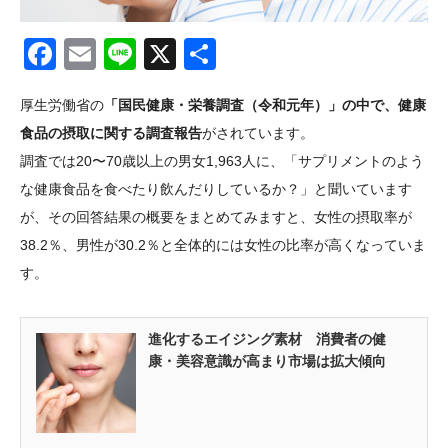
Facebook
Email
Line
X
共
有
厚生労働省の
「国民健康・栄養調査（令和元年）」の中で、健康
食品の摂取に関する調査報告
がされています。
調査では20〜70歳以上の男女1,963人に、「サプリメントのよう
な健康食品を食べたり飲んだりしているか？」と聞いています
が、その回答結果の概要をまとめてみますと、女性の摂取率が
38.2％、男性が30.2％と全体的には女性の比率が高くなっていま
す。
進化するエイジング素材 消費者の健
康・美容意識が高まり市場は拡大傾向