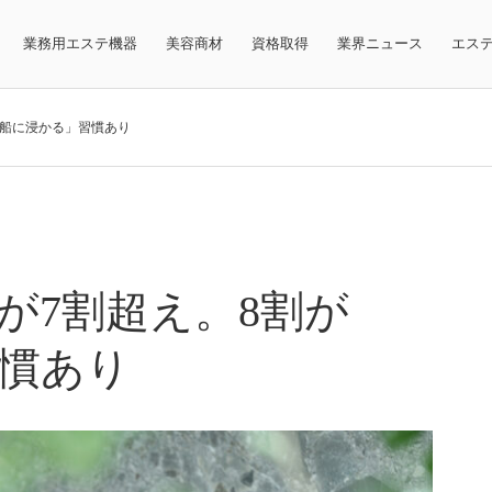
業務用エステ機器
美容商材
資格取得
業界ニュース
エス
湯船に浸かる」習慣あり
が7割超え。8割が
慣あり