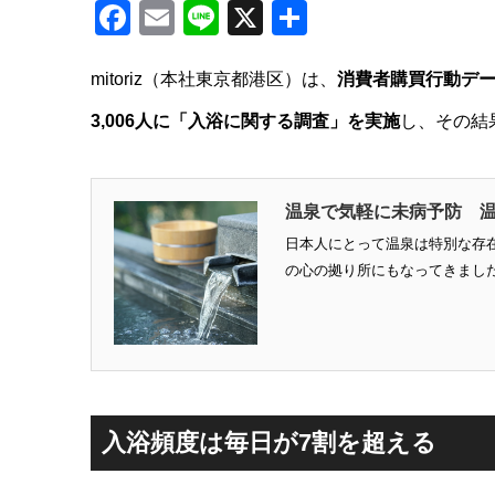
Facebook
Email
Line
X
共
有
mitoriz（本社東京都港区）は、
消費者購買行動データ
3,006人に「入浴に関する調査」を実施
し、その結
温泉で気軽に未病予防 
日本人にとって温泉は特別な存
の心の拠り所にもなってきました
入浴頻度は毎日が7割を超える