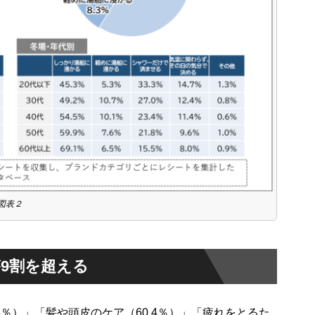
図表２
9割を超える
8％）」「髪や頭皮のケア（60.4％）」「疲れをとるた