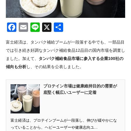
Facebook
Email
Line
X
共
有
富士経済は、タンパク補給ブームが一段落する中でも、一部品目
では引き続き好調なタンパク補給食品12品目の国内市場を調査し
ました。加えて、
タンパク補給食品市場に参入する企業100社の
傾向も分析
し、その結果を公表しました。
プロテイン市場は健康維持目的の需要が
底堅く幅広いユーザーに定着
富士経済は、プロテインブームが一段落し、伸びが緩やかにな
っていることから、ヘビーユーザーや健康志向ユ...