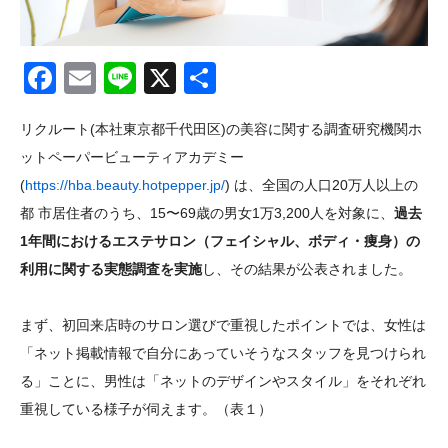
Facebook
Email
Line
X
共
有
リクルート(本社東京都千代田区)の美容に関する調査研究機関ホ
ットペーパービューティアカデミー
(
https://hba.beauty.hotpepper.jp/
) は、全国の人口20万人以上の
都 市居住者のうち、15〜69歳の男女1万3,200人を対象に、
過去
1年間におけるエステサロン（フェイシャル、ボディ・痩身）の
利用に関する実態調査を実施
し、その結果が公表されました。
まず、初回来店時のサロン選びで重視したポイントでは、女性は
「ネット掲載情報で自分にあっていそうなスタッフを見つけられ
る」ことに、男性は「ネットのデザインやスタイル」をそれぞれ
重視している様子が伺えます。（表１）