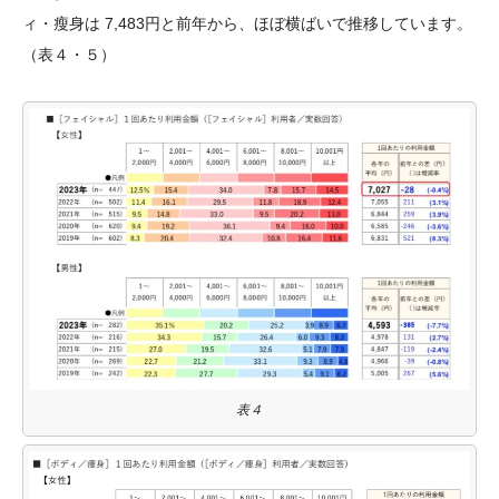
ィ・瘦身は 7,483円と前年から、ほぼ横ばいで推移しています。
（表４・５）
表４