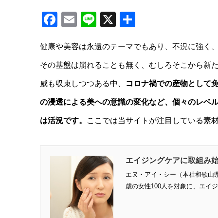
Facebook
Email
Line
X
共
有
健康や美容は永遠のテーマでもあり、不況に強く
その基盤は崩れることも無く、むしろそこから新
威も収束しつつある中、
コロナ禍での産物として
の浸透による美への意識の変化など、個々のレベ
は活況です。
ここでは当サイトが注目している素
エイジングケアに取組み始
エヌ・アイ・シー（本社和歌山県和
歳の女性100人を対象に、エイジン