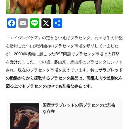
Facebook
Email
Line
X
共
有
「エイジングケア」の定番といえばプラセンタ。元々は牛の胎盤
を活用した牛由来が国内のプラセンタ市場を形成していました
が、2000年初頭に起こったBSE問題でプラセンタ市場は大打撃
を受けたました、その後、豚由来、馬由来のプラセンタにシフト
され、現在のプラセンタ市場を支えています。特に
サラブレッド
の胎盤からから採取するプラセンタ製品は、高級志向や差別化を
図る上でもプラセンタの中でも別格な存在です。
国産サラブレッドの馬プラセンタは別格
な存在