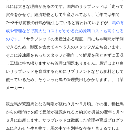
れには大きな理由があるのです。国内のサラブレッドは「走って
賞金をかせぐ」経済動物として生産されており、近年では年間
7〜8千頭前後の仔馬が誕生していると言われていますが、
馬の育
成や管理などで莫大なコストがかかるため原料コストも高くなる
のです。
「サラブレッドの出産はある程度、日にちや時間が予測
できるため、獣医を含めて４〜５人のスタッフが立ち会います。
そこに冷凍庫をもったスタッフが動向して鮮度を落とさずに回収
し工場に持ち帰りますから管理は問題ありません。最近はより良
いサラブレッドを育成するためにサプリメントなども肥料として
使っているため、そういった馬の管理費用もかかります。」（某
メーカー）
競走馬が繁殖馬となる時期が概ね３月〜５月頃。その後、種牡馬
からの種付けを経て受胎が確認されると約10か月後の翌年１月〜
６月に出産します。サラブレッドは徹底した管理や育成プログラ
ムに合わせた生き物で、馬の中でも別格な存在と言えるでしょ