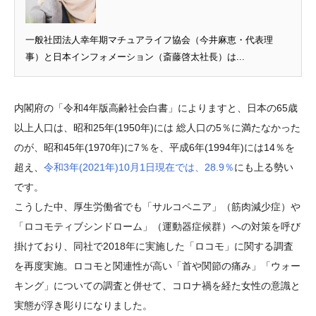
一般社団法人幸年期マチュアライフ協会（今井麻恵・代表理
事）と日本インフォメーション（斎藤啓太社長）は...
内閣府の「令和4年版高齢社会白書」によりますと、日本の65歳
以上人口は、昭和25年(1950年)には 総人口の5％に満たなかった
のが、昭和45年(1970年)に7％を、平成6年(1994年)には14％を
超え、
令和3年(2021年)10月1日現在では、28.9％
にも上る勢い
です。
こうした中、厚生労働省でも「サルコペニア」（筋肉減少症）や
「ロコモティブシンドローム」（運動器症候群）への対策を呼び
掛けており、同社で2018年に実施した「ロコモ」に関する調査
を再度実施。ロコモと関連性が高い「首や関節の痛み」「ウォー
キング」についての調査と併せて、コロナ禍を経た女性の意識と
実態が浮き彫りになりました。