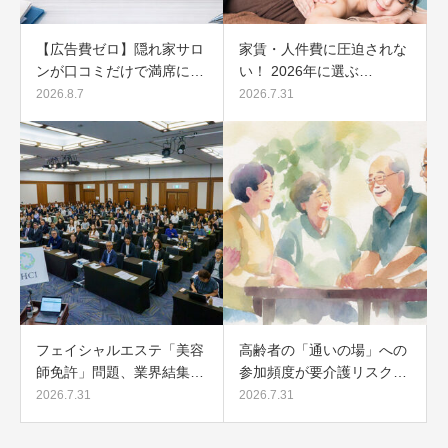
【広告費ゼロ】隠れ家サロ
家賃・人件費に圧迫されな
ンが口コミだけで満席に…
い！ 2026年に選ぶ…
2026.8.7
2026.7.31
フェイシャルエステ「美容
高齢者の「通いの場」への
師免許」問題、業界結集…
参加頻度が要介護リスク…
2026.7.31
2026.7.31