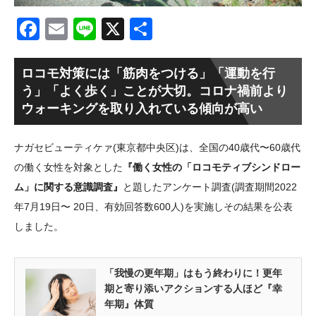
Facebook
Email
Line
X
共
有
ロコモ対策には「筋肉をつける」「運動を行
う」「よく歩く」ことが大切。コロナ禍前より
ウォーキングを取り入れている傾向が高い
ナガセビューティケァ(東京都中央区)は、全国の40歳代〜60歳代
の働く女性を対象とした
『働く女性の「ロコモティブシンドロー
ム」に関する意識調査』
と題したアンケート調査(調査期間2022
年7月19日〜 20日、有効回答数600人)を実施しその結果を公表
しました。
「我慢の更年期」はもう終わりに！更年
期と寄り添いアクションする人ほど『幸
年期』体質