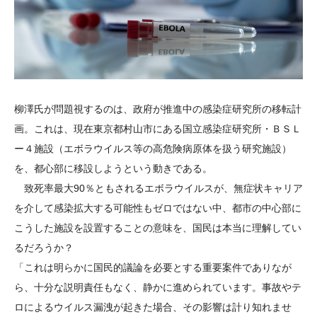
柳澤氏が問題視するのは、政府が推進中の感染症研究所の移転計
画。これは、現在東京都村山市にある国立感染症研究所・ＢＳＬ
ー４施設（エボラウイルス等の高危険病原体を扱う研究施設）
を、都心部に移設しようという動きである。
致死率最大90％ともされるエボラウイルスが、無症状キャリア
を介して感染拡大する可能性もゼロではない中、都市の中心部に
こうした施設を設置することの意味を、国民は本当に理解してい
るだろうか？
「これは明らかに国民的議論を必要とする重要案件でありなが
ら、十分な説明責任もなく、静かに進められています。事故やテ
ロによるウイルス漏洩が起きた場合、その影響は計り知れませ