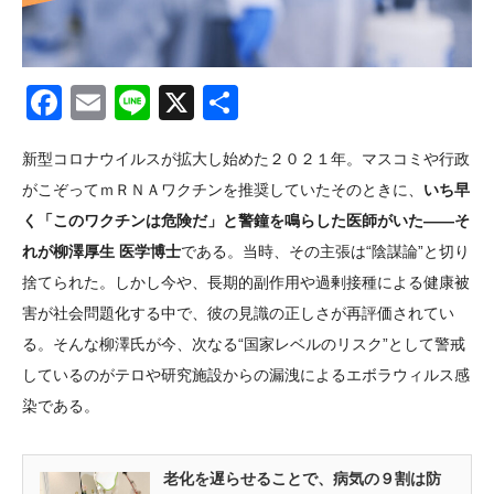
Facebook
Email
Line
X
共
有
新型コロナウイルスが拡大し始めた２０２１年。マスコミや行政
がこぞってｍＲＮＡワクチンを推奨していたそのときに、
いち早
く「このワクチンは危険だ」と警鐘を鳴らした医師がいた――そ
れが柳澤厚生 医学博士
である。当時、その主張は“陰謀論”と切り
捨てられた。しかし今や、長期的副作用や過剰接種による健康被
害が社会問題化する中で、彼の見識の正しさが再評価されてい
る。そんな柳澤氏が今、次なる“国家レベルのリスク”として警戒
しているのがテロや研究施設からの漏洩によるエボラウィルス感
染である。
老化を遅らせることで、病気の９割は防