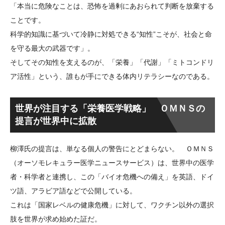
「本当に危険なことは、恐怖を過剰にあおられて判断を放棄する
ことです。
科学的知識に基づいて冷静に対処できる“知性”こそが、社会と命
を守る最大の武器です」。
そしてその知性を支えるのが、「栄養」「代謝」「ミトコンドリ
ア活性」という、誰もが手にできる体内リテラシーなのである。
世界が注目する「栄養医学戦略」 ＯＭＮＳの
提言が世界中に拡散
柳澤氏の提言は、単なる個人の警告にとどまらない。 ＯＭＮＳ
（オーソモレキュラー医学ニュースサービス）は、世界中の医学
者・科学者と連携し、この「バイオ危機への備え」を英語、ドイ
ツ語、アラビア語などで公開している。
これは「国家レベルの健康危機」に対して、ワクチン以外の選択
肢を世界が求め始めた証だ。