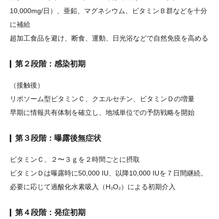
10,000mg/日）、亜鉛、マグネシウム、ビタミンＢ群などを十分
に補給
超加工食品を避け、断食、運動、日光浴などで自然免疫を高める
第２段階：感染初期
（接触後）
リポソーム型ビタミンＣ、クエルセチン、ビタミンＤの増量
早期に情報共有体制を確立し、地域単位での予防戦略を開始
第３段階：曝露後無症状
ビタミンＣ、２〜３ｇを２時間ごとに摂取
ビタミンＤは曝露時に50,000 IU、以降10,000 IUを７日間継続。
必要に応じて過酸化水素吸入（H₂O₂）による初期介入
第４段階：発症初期