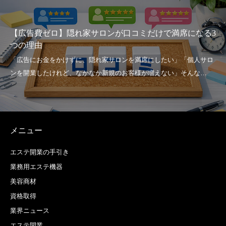
コミだけで満席になる3
家賃・人件費に圧迫されない！ 2
アサロン」を活用したローリス
メニュー
エステ開業の手引き
業務用エステ機器
美容商材
資格取得
業界ニュース
エステ開業