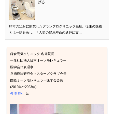
げる
昨年の11月に開業したグランプロクリニック銀座。従来の医療
とは一線を画し、「人類の健康寿命の延伸に貢...
鎌倉元気クリニック 名誉院長
一般社団法人日本オーソモレキュラー
医学会代表理事
点滴療法研究会マスターズクラブ会長
国際オーソモレキュラー医学会会長
(2012年〜2023年)
柳澤 厚生
氏