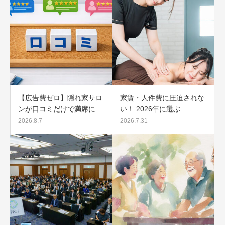
【広告費ゼロ】隠れ家サロ
家賃・人件費に圧迫されな
ンが口コミだけで満席に…
い！ 2026年に選ぶ…
2026.8.7
2026.7.31