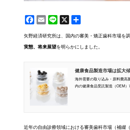
Facebook
Email
Line
X
共
有
矢野経済研究所は、国内の審美・矯正歯科市場を
実態、将来展望
を明らかにしました。
健康食品製造市場は拡大
海外需要の取り込み・原料費高
内の健康食品受託製造（OEM）市
近年の自由診療領域における審美歯科市場（補綴