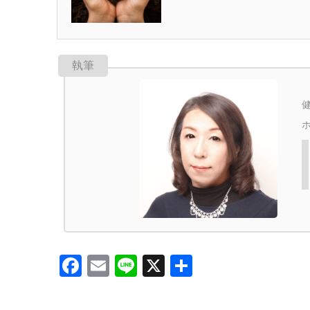
執筆
Facebook
Email
Line
X
共
有