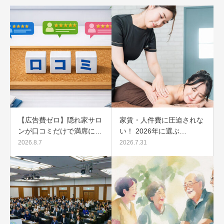
【広告費ゼロ】隠れ家サロ
家賃・人件費に圧迫されな
ンが口コミだけで満席に…
い！ 2026年に選ぶ…
2026.8.7
2026.7.31