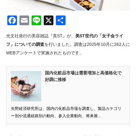
Facebook
Email
Line
X
共
有
光文社発行の美容雑誌『美ST』が、
美ST世代の「女子会ライ
フ」についての調査
を行いました。調査は2025年10月に262人に
WEBアンケートで実施されたものです。
国内化粧品市場は需要増加と高価格化で
好調に推移
矢野経済研究所は、国内の化粧品市場を調査し、製品カテゴリ
ー別や流通経路別の動向、参入企業動向、将来展...