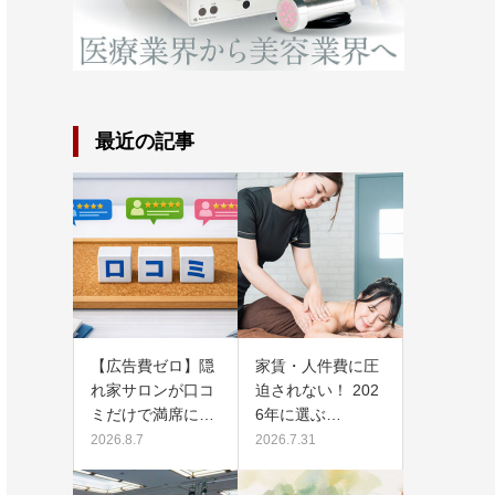
最近の記事
【広告費ゼロ】隠
家賃・人件費に圧
れ家サロンが口コ
迫されない！ 202
ミだけで満席に…
6年に選ぶ…
2026.8.7
2026.7.31