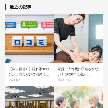
最近の記事
【広告費ゼロ】隠れ家サロ
家賃・人件費に圧迫されな
ンが口コミだけで満席に…
い！ 2026年に選ぶ…
2026.8.7
2026.7.31