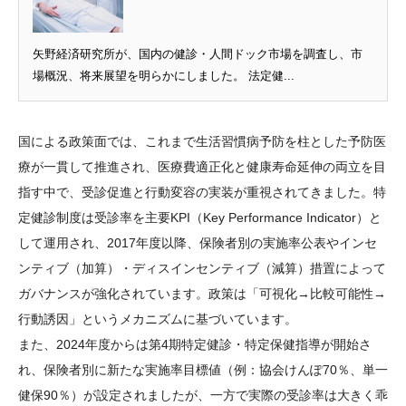
矢野経済研究所が、国内の健診・人間ドック市場を調査し、市
場概況、将来展望を明らかにしました。 法定健...
国による政策面では、これまで生活習慣病予防を柱とした予防医
療が一貫して推進され、医療費適正化と健康寿命延伸の両立を目
指す中で、受診促進と行動変容の実装が重視されてきました。特
定健診制度は受診率を主要KPI（Key Performance Indicator）と
して運用され、2017年度以降、保険者別の実施率公表やインセ
ンティブ（加算）・ディスインセンティブ（減算）措置によって
ガバナンスが強化されています。政策は「可視化→比較可能性→
行動誘因」というメカニズムに基づいています。
また、2024年度からは第4期特定健診・特定保健指導が開始さ
れ、保険者別に新たな実施率目標値（例：協会けんぽ70％、単一
健保90％）が設定されましたが、一方で実際の受診率は大きく乖