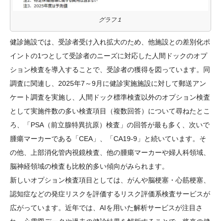
グラフ１
健診施設では、受診者受け入れ拡大のため、他施設との差別化ポ
イントの1つとして受診者のニーズに対応した人間ドックのオプ
ション検査を導入することで、受診者の獲得を図っています。同
調査に関連し、2025年7～9月に健診実施施設に対して郵送アン
ケート調査を実施し、人間ドック標準検査以外のオプション検査
として実施件数の多い検査項目（複数回答）について尋ねたとこ
ろ、「PSA（前立腺特異抗原）検査」の回答が最も多く、次いで
腫瘍マーカーである「CEA」、「CA19-9」と続いています。そ
の他、上部消化管内視鏡検査、他の腫瘍マーカーや婦人科領域、
脳神経領域の検査も比較的多い傾向がみられます。
新しいオプション検査項目としては、がんや脳梗塞・心筋梗塞、
認知症などの発症リスクを評価するリスク評価系検査サービスが
広がっています。近年では、AIを用いた解析サービスが注目さ