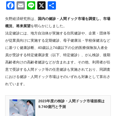
Facebook
Email
Line
X
共
有
矢野経済研究所は、
国内の健診・人間ドック市場を調査し、市場
概況、将来展望
を明らかにしました。
法定健診には、地方自治体が実施する住民健診や、企業・団体等
が従業員向けに実施する定期健診、母子健康法・学校保健法など
に基づく健康診断、40歳以上74歳以下の公的医療保険加入者全
員が受診する特定健康診査（以下、特定健診）、がん検診、後期
高齢者向けの高齢者健診などが含まれます。その他、利用者が任
意で受診する人間ドック等の任意健診も実施されており、同調査
における健診・人間ドック市場はそのいずれも対象として算出さ
れています。
2023年度の検診・人間ドック市場規模は
9.740億円と予測