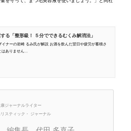
や量を守って、まつ毛美容液を使いましょう。」と同社
する「整形級！ ５分でできるむくみ解消法」
ザイナーの岩崎 るみ氏が解説 お酒を飲んだ翌日や疲労が蓄積さ
ありません...
健康ジャーナルライター
ホリスティック・ ジャーナル
編集長 代田 多喜子