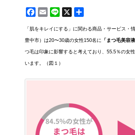
Facebook
Email
Line
X
共
有
「肌をキレイにする」に関わる商品・サービス・
豊中市）は20〜30歳の女性150名に
「まつ毛美容
つ毛は印象に影響すると考えており、55.5％の
います。（図１）