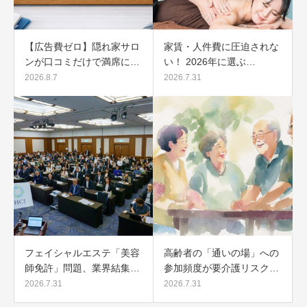
【広告費ゼロ】隠れ家サロ
家賃・人件費に圧迫されな
ンが口コミだけで満席に…
い！ 2026年に選ぶ…
2026.8.7
2026.7.31
フェイシャルエステ「美容
高齢者の「通いの場」への
師免許」問題、業界結集…
参加頻度が要介護リスク…
2026.7.31
2026.7.31