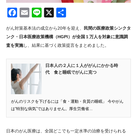
Facebook
Email
Line
X
共
有
がん対策基本法の成立から20年を迎え、
民間の医療政策シンクタ
ンク・日本医療政策機構（HGPI）が全国１万人を対象に意識調
査を実施
し、結果に基づく政策提言をまとめました。
日本人の２人に１人ががんにかかる時
代 食と睡眠でがんに克つ
がんのリスクを下げるには「食・運動・良質の睡眠」 今やがん
は“特別な病気”ではありません。厚生労働省...
日本のがん医療は、全国どこでも一定水準の治療を受けられる