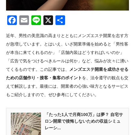
Facebook
Email
Line
X
共
有
近年、男性の美意識の高まりとともにメンズエステ開業を志す方
が急増しています。とはいえ、いざ開業準備を始めると「男性客
が本当に来てくれるのか」「店舗内装はどうすればいいのか」
「広告で気をつけるべきルールは何か」など、悩みが次々に湧い
てくるものです。この記事では、
メンズエステ開業を成功させる
ための店舗作り・接客・集客のポイント
を、法令遵守の観点も交
えて解説します。最後には、開業者の心強い味方となるサービス
もご紹介しますので、ぜひ参考にしてください。
「たった1人で月商100万」は夢？ 自宅サ
ロン開業で後悔しないための収益シミュ
レーシ...