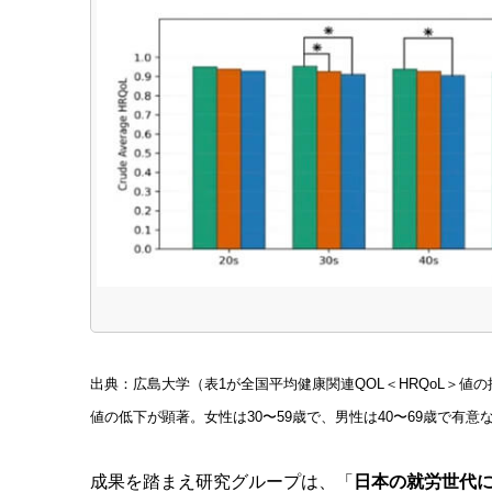
出典：広島大学（表1が全国平均健康関連QOL＜HRQoL＞値
値の低下が顕著。女性は30〜59歳で、男性は40〜69歳で有意
成果を踏まえ研究グループは、「
日本の就労世代に