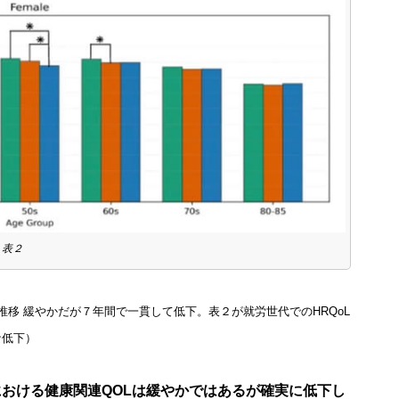
表２
の推移 緩やかだが７年間で一貫して低下。表２が就労世代でのHRQoL
な低下）
おける健康関連QOLは緩やかではあるが確実に低下し