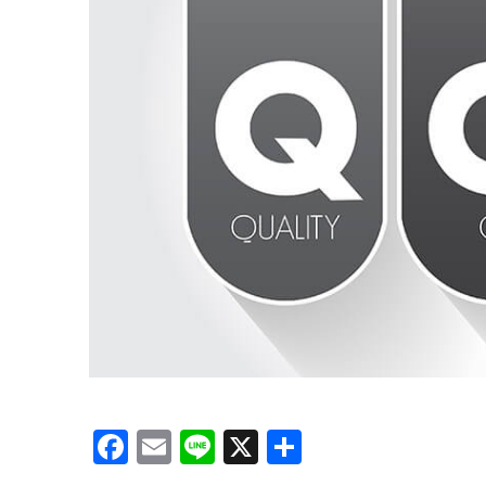
Facebook
Email
Line
X
共
有