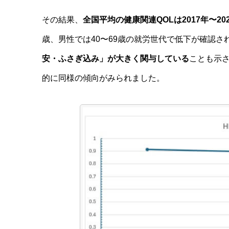
その結果、
全国平均の健康関連QOLは2017年〜2
歳、男性では40〜69歳の就労世代で低下が確認さ
安・ふさぎ込み」が大きく関与している
ことも示
的に同様の傾向がみられました。