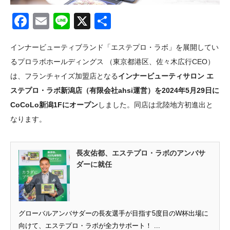
Facebook
Email
Line
X
共
有
インナービューティブランド「エステプロ・ラボ」を展開してい
るプロラボホールディングス （東京都港区、佐々木広行CEO）
は、フランチャイズ加盟店となる
インナービューティサロン エ
ステプロ・ラボ新潟店（有限会社ahsi運営）を2024年5月29日に
CoCoLo新潟1Fにオープン
しました。同店は北陸地方初進出と
なります。
長友佑都、エステプロ・ラボのアンバサ
ダーに就任
グローバルアンバサダーの長友選手が目指す5度目のW杯出場に
向けて、エステプロ・ラボが全力サポート！ ...