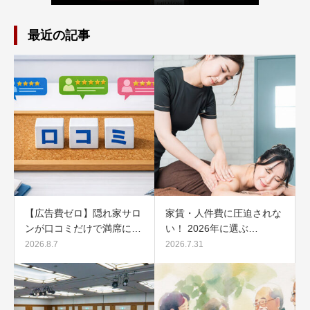
最近の記事
【広告費ゼロ】隠れ家サロ
家賃・人件費に圧迫されな
ンが口コミだけで満席に…
い！ 2026年に選ぶ…
2026.8.7
2026.7.31